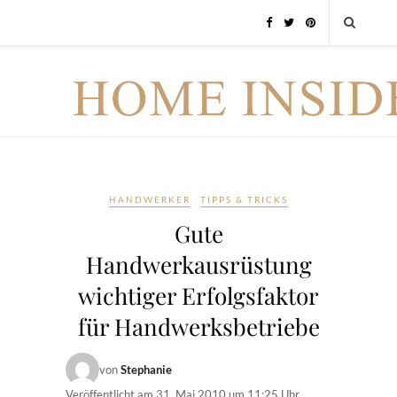
HANDWERKER
TIPPS & TRICKS
Gute
Handwerkausrüstung
wichtiger Erfolgsfaktor
für Handwerksbetriebe
von
Stephanie
Veröffentlicht am
31. Mai 2010 um 11:25 Uhr