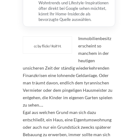
Wohntrends und Lifestyle-Inspirationen
öfter direkt bei Google sehen möchtet,
könnt Ihr Home-Insider.de als
bevorzugte Quelle auswählen.
Immobilienbesitz
erscheint so
cc by flickr/ Rolf H.
manchem in der
heutigen
unsicheren Zeit der ständig wiederkehrenden
Finanzkrisen eine lohnende Geldanlage. Oder
man träumt davon, endlich dem tyrannischen
Vermieter oder dem pingeligen Hausmeister zu
entgehen, die Kinder im eigenen Garten spielen
zu sehen….
Egal aus welchen Grund man sich dazu
entschließt, ein Haus, eine Eigentumswohnung
oder auch nur ein Grundstück zwecks späterer
Bebauung zu erwerben, immer sollte man sich