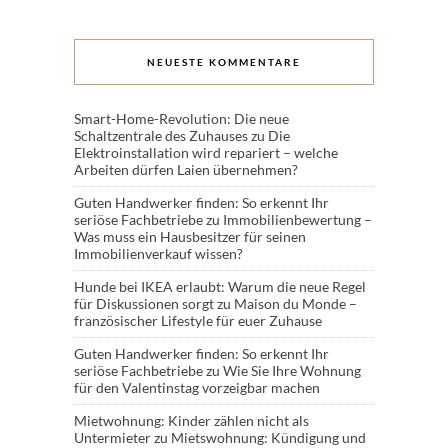
NEUESTE KOMMENTARE
Smart-Home-Revolution: Die neue
Schaltzentrale des Zuhauses
zu
Die
Elektroinstallation wird repariert – welche
Arbeiten dürfen Laien übernehmen?
Guten Handwerker finden: So erkennt Ihr
seriöse Fachbetriebe
zu
Immobilienbewertung –
Was muss ein Hausbesitzer für seinen
Immobilienverkauf wissen?
Hunde bei IKEA erlaubt: Warum die neue Regel
für Diskussionen sorgt
zu
Maison du Monde –
französischer Lifestyle für euer Zuhause
Guten Handwerker finden: So erkennt Ihr
seriöse Fachbetriebe
zu
Wie Sie Ihre Wohnung
für den Valentinstag vorzeigbar machen
Mietwohnung: Kinder zählen nicht als
Untermieter
zu
Mietswohnung: Kündigung und