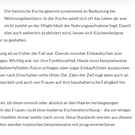
Die heimische Küche gewinnt zunehmend an Bedeutung bei
Wohnungsbesitzern. In der Küche spielt sich oft das Leben ab, was
nicht zuletzt an der Möglichkeit der Nahrungsaufnahme liegt. Damit
dies auch weiterhin praktiziert wird, lassen sich Küchendesigner
r zu gestalten.
ung als es früher der Fall war. Damals mussten Einbauküchen zum
en. Wichtig war nur ihre Funktionalität. Heute muss beispielsweise
destverfalldaten Alarm schlagen oder sogar Einkaufslisten ausspucken.
ar nach Einschalten volle Hitze. Der Zahn der Zeit nagt eben auch an
ckelt und auch von Frauen auf ihre haushälterische Fähigkeit hin
en, ob diese sinnvoll oder absolut an den Haaren herbeigezogen
n der Frauen rückt eine moderne Kücheneinrichtung – die um einiges
nschzetteln immer weiter nach vorne. Neue Standards werden aus diesem
chen werden inzwischen beispielsweise mit programmierbaren