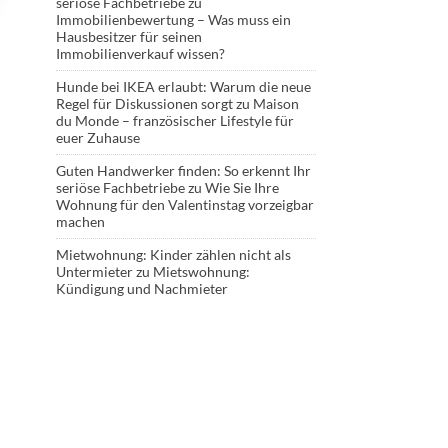
seriöse Fachbetriebe
zu
Immobilienbewertung – Was muss ein
Hausbesitzer für seinen
Immobilienverkauf wissen?
Hunde bei IKEA erlaubt: Warum die neue
Regel für Diskussionen sorgt
zu
Maison
du Monde – französischer Lifestyle für
euer Zuhause
Guten Handwerker finden: So erkennt Ihr
seriöse Fachbetriebe
zu
Wie Sie Ihre
Wohnung für den Valentinstag vorzeigbar
machen
Mietwohnung: Kinder zählen nicht als
Untermieter
zu
Mietswohnung:
Kündigung und Nachmieter