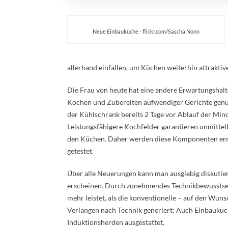
Neue Einbauküche - flickr.com/Sascha Nonn
allerhand einfallen, um Küchen weiterhin attraktive
Die Frau von heute hat eine andere Erwartungshalt
Kochen und Zubereiten aufwendiger Gerichte genüg
der Kühlschrank bereits 2 Tage vor Ablauf der Min
Leistungsfähigere Kochfelder garantieren unmittelb
den Küchen. Daher werden diese Komponenten entwi
getestet.
Über alle Neuerungen kann man ausgiebig diskutier
erscheinen. Durch zunehmendes Technikbewusstsei
mehr leistet, als die konventionelle – auf den Wu
Verlangen nach Technik generiert: Auch Einbaukü
Induktionsherden ausgestattet.