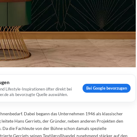
ugen
Bei Google bevorzugen
Lifestyle-Inspirationen öfter direkt bei
er.de als bevorzugte Quelle auswählen.
 Bühnenbedarf. Dabei begann das Unternehmen 1946 als klassischer
 leitete Hans Gerriets, der Gründer, neben anderen Projekten den
. Da die Fachleute von der Bühne schon damals spezielle
trierte Gerriets seinen Textilgroßhandel zunehmend stärker auf den