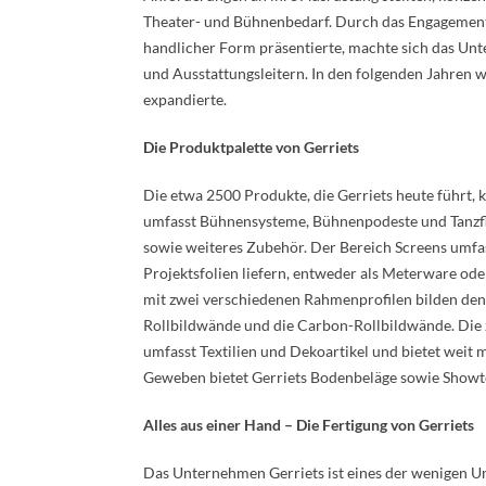
Theater- und Bühnenbedarf. Durch das Engagement d
handlicher Form präsentierte, machte sich das Un
und Ausstattungsleitern. In den folgenden Jahren
expandierte.
Die Produktpalette von Gerriets
Die etwa 2500 Produkte, die Gerriets heute führt, 
umfasst Bühnensysteme, Bühnenpodeste und Tanzfl
sowie weiteres Zubehör. Der Bereich Screens umfas
Projektsfolien liefern, entweder als Meterware o
mit zwei verschiedenen Rahmenprofilen bilden den 
Rollbildwände und die Carbon-Rollbildwände. Die 
umfasst Textilien und Dekoartikel und bietet wei
Geweben bietet Gerriets Bodenbeläge sowie Showtex
Alles aus einer Hand – Die Fertigung von Gerriets
Das Unternehmen Gerriets ist eines der wenigen U