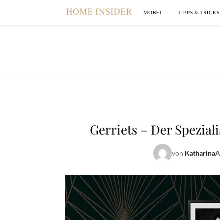
MÖBEL
TIPPS & TRICKS
Gerriets – Der Spezial
von
Katharina
A