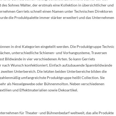
es Sohnes Walter, der erstmals eine Kollektion in übersichtlicher und
ternehmen Gerriets schnell einen Namen unter Technischen Direktoren
 wurde die Produktpalette immer stärker erweitert und das Unternehmen
können in drei Kategorien eingeteilt werden. Die Produktgruppe Technic
ächen, unterschiedliche Schienen- und Vorhangsysteme, Traversen
st Bildwände in vier verschiedenen Arten. So kann Gerriets
der nach Wunsch konfektioniert. Einfach aufzubauende Spannbildwände
zweiten Unterbereich. Die letzten beiden Unterbereiche bilden die
zahlenmäßig umfangreichste Produktgruppe heißt Collection. Sie
t mehr als Nesselgewebe oder Bühnenmolton. Neben verschiedenen
tilien und Effektmaterialien sowie Dekoartikel.
nternehmen für Theater- und Bühnenbedarf weltweit, das alle Produkte