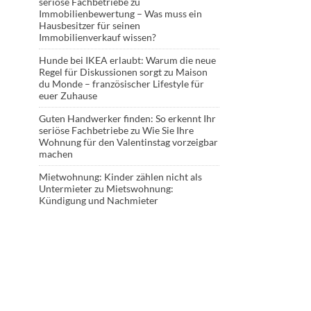
seriöse Fachbetriebe
zu
Immobilienbewertung – Was muss ein
Hausbesitzer für seinen
Immobilienverkauf wissen?
Hunde bei IKEA erlaubt: Warum die neue
Regel für Diskussionen sorgt
zu
Maison
du Monde – französischer Lifestyle für
euer Zuhause
Guten Handwerker finden: So erkennt Ihr
seriöse Fachbetriebe
zu
Wie Sie Ihre
Wohnung für den Valentinstag vorzeigbar
machen
Mietwohnung: Kinder zählen nicht als
Untermieter
zu
Mietswohnung:
Kündigung und Nachmieter