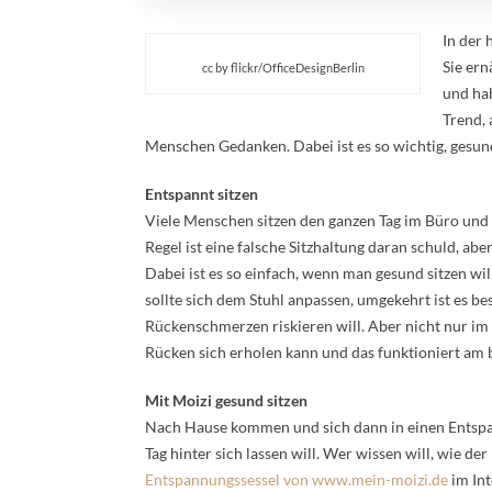
In der
Sie ern
cc by flickr/OfficeDesignBerlin
und hab
Trend,
Menschen Gedanken. Dabei ist es so wichtig, gesund
Entspannt sitzen
Viele Menschen sitzen den ganzen Tag im Büro und
Regel ist eine falsche Sitzhaltung daran schuld, abe
Dabei ist es so einfach, wenn man gesund sitzen wi
sollte sich dem Stuhl anpassen, umgekehrt ist es 
Rückenschmerzen riskieren will. Aber nicht nur im B
Rücken sich erholen kann und das funktioniert am 
Mit Moizi gesund sitzen
Nach Hause kommen und sich dann in einen Entspan
Tag hinter sich lassen will. Wer wissen will, wie de
Entspannungssessel von www.mein-moizi.de
im Int