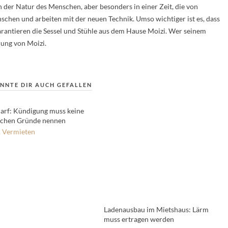
in der Natur des Menschen, aber besonders in einer Zeit, die von
hen und arbeiten mit der neuen Technik. Umso wichtiger ist es, dass
rantieren die Sessel und Stühle aus dem Hause Moizi. Wer seinem
nung von Moizi.
NNTE DIR AUCH GEFALLEN
arf: Kündigung muss keine
ichen Gründe nennen
 Vermieten
Ladenausbau im Mietshaus: Lärm
muss ertragen werden