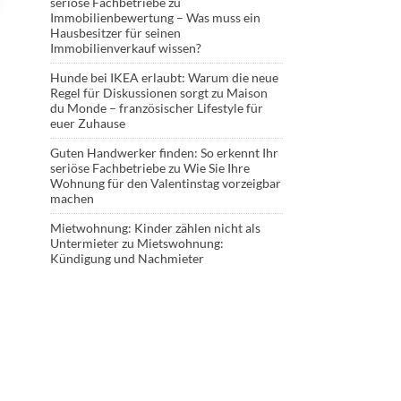
seriöse Fachbetriebe
zu
Immobilienbewertung – Was muss ein
Hausbesitzer für seinen
Immobilienverkauf wissen?
Hunde bei IKEA erlaubt: Warum die neue
Regel für Diskussionen sorgt
zu
Maison
du Monde – französischer Lifestyle für
euer Zuhause
Guten Handwerker finden: So erkennt Ihr
seriöse Fachbetriebe
zu
Wie Sie Ihre
Wohnung für den Valentinstag vorzeigbar
machen
Mietwohnung: Kinder zählen nicht als
Untermieter
zu
Mietswohnung:
Kündigung und Nachmieter