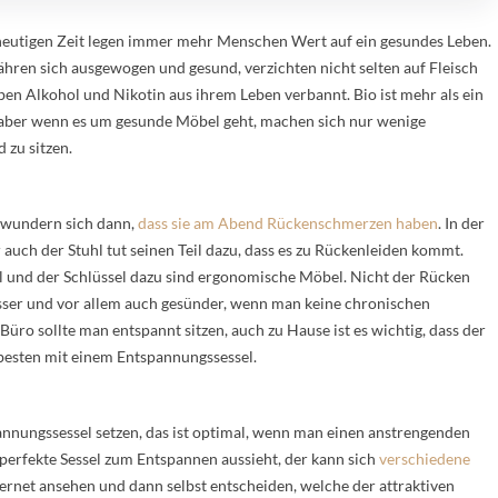
 heutigen Zeit legen immer mehr Menschen Wert auf ein gesundes Leben.
ähren sich ausgewogen und gesund, verzichten nicht selten auf Fleisch
en Alkohol und Nikotin aus ihrem Leben verbannt. Bio ist mehr als ein
 aber wenn es um gesunde Möbel geht, machen sich nur wenige
 zu sitzen.
 wundern sich dann,
dass sie am Abend Rückenschmerzen haben
. In der
r auch der Stuhl tut seinen Teil dazu, dass es zu Rückenleiden kommt.
ll und der Schlüssel dazu sind ergonomische Möbel. Nicht der Rücken
besser und vor allem auch gesünder, wenn man keine chronischen
üro sollte man entspannt sitzen, auch zu Hause ist es wichtig, dass der
besten mit einem Entspannungssessel.
nungssessel setzen, das ist optimal, wenn man einen anstrengenden
r perfekte Sessel zum Entspannen aussieht, der kann sich
verschiedene
ernet ansehen und dann selbst entscheiden, welche der attraktiven