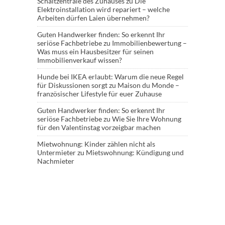
Schaltzentrale des Zuhauses
zu
Die
Elektroinstallation wird repariert – welche
Arbeiten dürfen Laien übernehmen?
Guten Handwerker finden: So erkennt Ihr
seriöse Fachbetriebe
zu
Immobilienbewertung –
Was muss ein Hausbesitzer für seinen
Immobilienverkauf wissen?
Hunde bei IKEA erlaubt: Warum die neue Regel
für Diskussionen sorgt
zu
Maison du Monde –
französischer Lifestyle für euer Zuhause
Guten Handwerker finden: So erkennt Ihr
seriöse Fachbetriebe
zu
Wie Sie Ihre Wohnung
für den Valentinstag vorzeigbar machen
Mietwohnung: Kinder zählen nicht als
Untermieter
zu
Mietswohnung: Kündigung und
Nachmieter