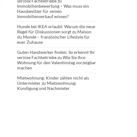
seriöse Fachbetriebe
zu
Immobilienbewertung – Was muss ein
Hausbesitzer für seinen
Immobilienverkauf wissen?
Hunde bei IKEA erlaubt: Warum die neue
Regel für Diskussionen sorgt
zu
Maison
du Monde – französischer Lifestyle für
euer Zuhause
Guten Handwerker finden: So erkennt Ihr
seriöse Fachbetriebe
zu
Wie Sie Ihre
Wohnung für den Valentinstag vorzeigbar
machen
Mietwohnung: Kinder zählen nicht als
Untermieter
zu
Mietswohnung:
Kündigung und Nachmieter