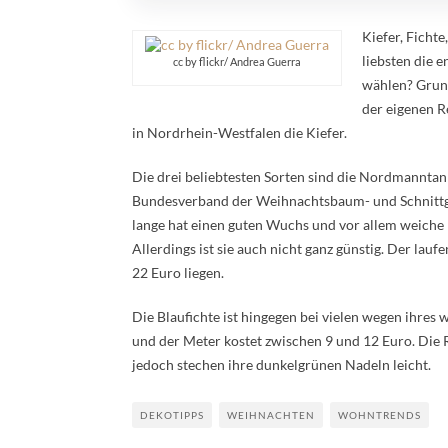
Kiefer, Ficht
liebsten die 
cc by flickr/ Andrea Guerra
wählen? Grund
der eigenen Re
in Nordrhein-Westfalen die Kiefer.
Die drei beliebtesten Sorten sind die Nordmanntan
Bundesverband der Weihnachtsbaum- und Schnittgrü
lange hat einen guten Wuchs und vor allem weiche 
Allerdings ist sie auch nicht ganz günstig. Der la
22 Euro liegen.
Die Blaufichte ist hingegen bei vielen wegen ihres 
und der Meter kostet zwischen 9 und 12 Euro. Die Ro
jedoch stechen ihre dunkelgrünen Nadeln leicht.
DEKOTIPPS
WEIHNACHTEN
WOHNTRENDS