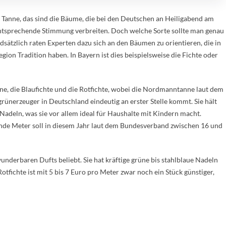
e, Tanne, das sind die Bäume, die bei den Deutschen an Heiligabend am
entsprechende Stimmung verbreiten. Doch welche Sorte sollte man genau
sätzlich raten Experten dazu sich an den Bäumen zu orientieren, die in
gion Tradition haben. In Bayern ist dies beispielsweise die Fichte oder
ne, die Blaufichte und die Rotfichte, wobei die Nordmanntanne laut dem
nerzeuger in Deutschland eindeutig an erster Stelle kommt. Sie hält
Nadeln, was sie vor allem ideal für Haushalte mit Kindern macht.
ufende Meter soll in diesem Jahr laut dem Bundesverband zwischen 16 und
wunderbaren Dufts beliebt. Sie hat kräftige grüne bis stahlblaue Nadeln
tfichte ist mit 5 bis 7 Euro pro Meter zwar noch ein Stück günstiger,