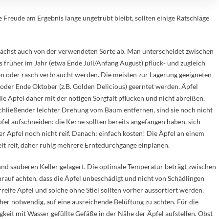
e Freude am Ergebnis lange ungetrübt bleibt, sollten einige Ratschläge
unächst auch von der verwendeten Sorte ab. Man unterscheidet zwischen
s früher im Jahr (etwa Ende Juli/Anfang August) pflück- und zugleich
sen oder rasch verbraucht werden. Die meisten zur Lagerung geeigneten
 oder Ende Oktober (z.B. Golden Delicious) geerntet werden. Äpfel
ie Äpfel daher mit der nötigen Sorgfalt pflücken und nicht abreißen.
chließender leichter Drehung vom Baum entfernen, sind sie noch nicht
fel aufschneiden: die Kerne sollten bereits angefangen haben, sich
er Apfel noch nicht reif. Danach: einfach kosten! Die Äpfel an einem
Zeit reif, daher ruhig mehrere Erntedurchgänge einplanen.
nd sauberen Keller gelagert. Die optimale Temperatur beträgt zwischen
arauf achten, dass die Äpfel unbeschädigt und nicht von Schädlingen
reife Äpfel und solche ohne Stiel sollten vorher aussortiert werden.
her notwendig, auf eine ausreichende Belüftung zu achten. Für die
eit mit Wasser gefüllte Gefäße in der Nähe der Äpfel aufstellen. Obst