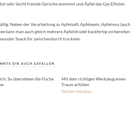
Obst sehr leicht fremde Gerüche annimmt und Äpfel das Gas Ethylen
ältig. Neben der Verarbeitung zu Apfelsaft, Apfelwein, Apfelmus (auch
ee kann man auch gleich mehrere Apfelstrudel backfertig vorbereiten
s gesunder Snack für zwischendurch trocknen.
NNTE DIR AUCH GEFALLEN
ich: So überstehen die Fische
Mit dem richtigen Werkzeug einen
er
Traum erfüllen
Garten
Hausbau