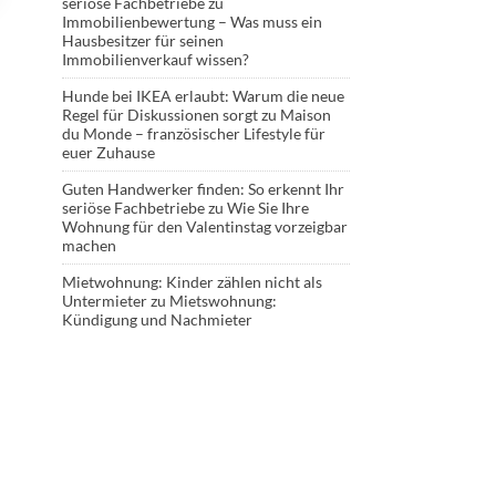
seriöse Fachbetriebe
zu
Immobilienbewertung – Was muss ein
Hausbesitzer für seinen
Immobilienverkauf wissen?
Hunde bei IKEA erlaubt: Warum die neue
Regel für Diskussionen sorgt
zu
Maison
du Monde – französischer Lifestyle für
euer Zuhause
Guten Handwerker finden: So erkennt Ihr
seriöse Fachbetriebe
zu
Wie Sie Ihre
Wohnung für den Valentinstag vorzeigbar
machen
Mietwohnung: Kinder zählen nicht als
Untermieter
zu
Mietswohnung:
Kündigung und Nachmieter