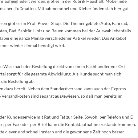
 aufgegliedert werden, gibt es in der Rubrik Haushalt, Möbel jede
löscher, Fußmatten, Mitnahmemöbel und Kleber finden sich hier gut
oren gibt es im Profi Power Shop. Die Themengebiete Auto, Fahrrad,
chten, Bad, Sanitär, Holz und Bauen kommen bei der Auswahl ebenfalls
ch dabei eine ganze Menge verschiedener Artikel wieder. Das Angebot
 immer wieder einmal benötigt wird.
ie Ware nach der Bestellung direkt von einem Fachhändler vor Ort
rtal sorgt für die gesamte Abwicklung. Als Kunde sucht man sich
 die Bestellung ab.
en dazu bereit. Neben dem Standardversand kann auch der Express
 Versandkosten sind separat ausgewiesen, so daß man bereits im
der Kundenservice mit Rat und Tat zur Seite. Sowohl per Telefon und E-
ice, per Fax oder per Brief kann die Kontaktaufnahme zustande kommen.
te clever und schnell ordern und die gewonnene Zeit noch besser