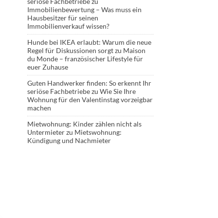
seriöse Fachbetriebe
zu
Immobilienbewertung – Was muss ein
Hausbesitzer für seinen
Immobilienverkauf wissen?
Hunde bei IKEA erlaubt: Warum die neue
Regel für Diskussionen sorgt
zu
Maison
du Monde – französischer Lifestyle für
euer Zuhause
Guten Handwerker finden: So erkennt Ihr
seriöse Fachbetriebe
zu
Wie Sie Ihre
Wohnung für den Valentinstag vorzeigbar
machen
Mietwohnung: Kinder zählen nicht als
Untermieter
zu
Mietswohnung:
Kündigung und Nachmieter