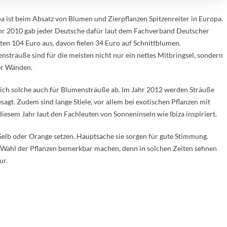
a ist beim Absatz von Blumen und Zierpflanzen Spitzenreiter in Europa.
hr 2010 gab jeder Deutsche dafür laut dem Fachverband Deutscher
sten 104 Euro aus, davon fielen 34 Euro auf Schnittblumen.
nsträuße sind für die meisten nicht nur ein nettes Mitbringsel, sondern
ier Wänden.
n sich solche auch für Blumensträuße ab. Im Jahr 2012 werden Sträuße
sagt. Zudem sind lange Stiele, vor allem bei exotischen Pflanzen mit
iesem Jahr laut den Fachleuten von Sonneninseln wie Ibiza inspiriert.
lb oder Orange setzen. Hauptsache sie sorgen für gute Stimmung.
er Wahl der Pflanzen bemerkbar machen, denn in solchen Zeiten sehnen
ur.