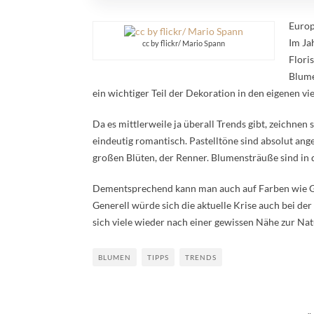
Europ
Im Ja
cc by flickr/ Mario Spann
Flori
Blume
ein wichtiger Teil der Dekoration in den eigenen v
Da es mittlerweile ja überall Trends gibt, zeichne
eindeutig romantisch. Pastelltöne sind absolut ange
großen Blüten, der Renner. Blumensträuße sind in d
Dementsprechend kann man auch auf Farben wie Ge
Generell würde sich die aktuelle Krise auch bei d
sich viele wieder nach einer gewissen Nähe zur Nat
BLUMEN
TIPPS
TRENDS