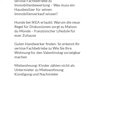
seriöse Fachbetriebe
zu
Immobilienbewertung – Was muss ein
Hausbesitzer für seinen
Immobilienverkauf wissen?
Hunde bei IKEA erlaubt: Warum die neue
Regel für Diskussionen sorgt
zu
Maison
du Monde – französischer Lifestyle für
euer Zuhause
Guten Handwerker finden: So erkennt Ihr
seriöse Fachbetriebe
zu
Wie Sie Ihre
Wohnung für den Valentinstag vorzeigbar
machen
Mietwohnung: Kinder zählen nicht als
Untermieter
zu
Mietswohnung:
Kündigung und Nachmieter