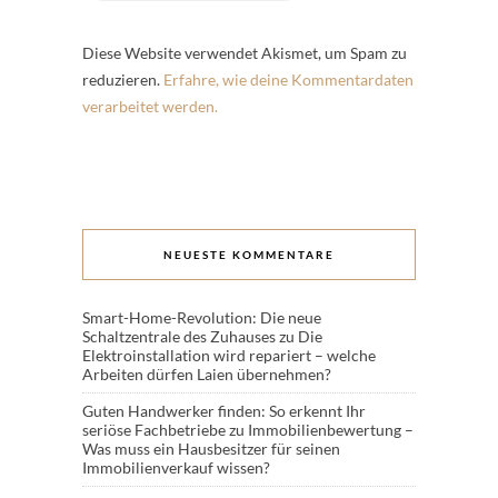
Diese Website verwendet Akismet, um Spam zu
reduzieren.
Erfahre, wie deine Kommentardaten
verarbeitet werden.
NEUESTE KOMMENTARE
Smart-Home-Revolution: Die neue
Schaltzentrale des Zuhauses
zu
Die
Elektroinstallation wird repariert – welche
Arbeiten dürfen Laien übernehmen?
Guten Handwerker finden: So erkennt Ihr
seriöse Fachbetriebe
zu
Immobilienbewertung –
Was muss ein Hausbesitzer für seinen
Immobilienverkauf wissen?