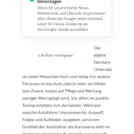
bevorzugen
Wenn Ihr unsere Home-News,
Wohntrends und Lifestyle-Inspirationen
öfter direkt bei Google sehen möchtet,
könnt Ihr Home-Insider.de als
bevorzugte Quelle auswählen.
Der
eigene
cc by flickr / essichgurgn
fahrbare
Untersatz
ist vielen Menschen hoch und heilig. Für andere
Personen ist das Auto jedoch mehr ein Mittel
zum Zweck, sodass auf Pflege und Wartung
weniger Wert gelegt wird. Vor allem im punkto
Tuning scheiden sich die Geister: Während
manche Autofahrer Unsummen für Auspuff,
Felgen und Aufkleber ausgeben, wird vom
Großteil der Autofahrer die Karosserie stets im
Originalzustand gekauft, genutzt und verkauft.