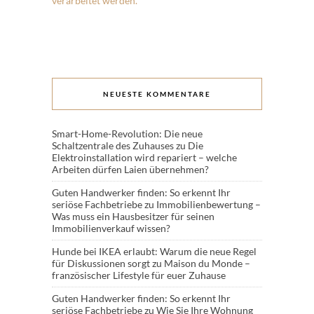
verarbeitet werden.
NEUESTE KOMMENTARE
Smart-Home-Revolution: Die neue
Schaltzentrale des Zuhauses
zu
Die
Elektroinstallation wird repariert – welche
Arbeiten dürfen Laien übernehmen?
Guten Handwerker finden: So erkennt Ihr
seriöse Fachbetriebe
zu
Immobilienbewertung –
Was muss ein Hausbesitzer für seinen
Immobilienverkauf wissen?
Hunde bei IKEA erlaubt: Warum die neue Regel
für Diskussionen sorgt
zu
Maison du Monde –
französischer Lifestyle für euer Zuhause
Guten Handwerker finden: So erkennt Ihr
seriöse Fachbetriebe
zu
Wie Sie Ihre Wohnung