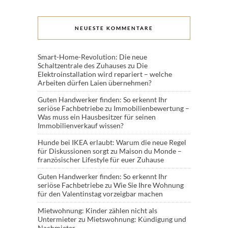
NEUESTE KOMMENTARE
Smart-Home-Revolution: Die neue
Schaltzentrale des Zuhauses
zu
Die
Elektroinstallation wird repariert – welche
Arbeiten dürfen Laien übernehmen?
Guten Handwerker finden: So erkennt Ihr
seriöse Fachbetriebe
zu
Immobilienbewertung –
Was muss ein Hausbesitzer für seinen
Immobilienverkauf wissen?
Hunde bei IKEA erlaubt: Warum die neue Regel
für Diskussionen sorgt
zu
Maison du Monde –
französischer Lifestyle für euer Zuhause
Guten Handwerker finden: So erkennt Ihr
seriöse Fachbetriebe
zu
Wie Sie Ihre Wohnung
für den Valentinstag vorzeigbar machen
Mietwohnung: Kinder zählen nicht als
Untermieter
zu
Mietswohnung: Kündigung und
Nachmieter