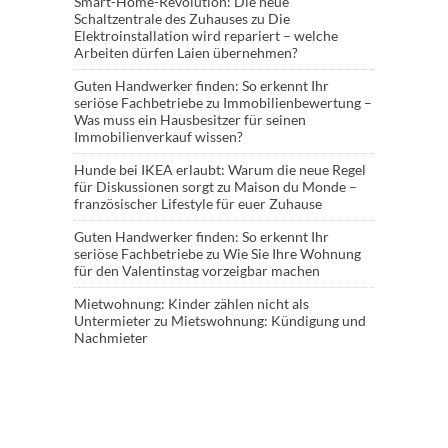
Smart-Home-Revolution: Die neue
Schaltzentrale des Zuhauses
zu
Die
Elektroinstallation wird repariert – welche
Arbeiten dürfen Laien übernehmen?
Guten Handwerker finden: So erkennt Ihr
seriöse Fachbetriebe
zu
Immobilienbewertung –
Was muss ein Hausbesitzer für seinen
Immobilienverkauf wissen?
Hunde bei IKEA erlaubt: Warum die neue Regel
für Diskussionen sorgt
zu
Maison du Monde –
französischer Lifestyle für euer Zuhause
Guten Handwerker finden: So erkennt Ihr
seriöse Fachbetriebe
zu
Wie Sie Ihre Wohnung
für den Valentinstag vorzeigbar machen
Mietwohnung: Kinder zählen nicht als
Untermieter
zu
Mietswohnung: Kündigung und
Nachmieter