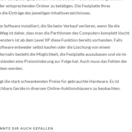
 der entsprechenden Ordner zu betätigen. Die Festplatte Ihres
ie Einträge des jeweiligen Inhaltsverzeichnisses.
 Software installiert, die Sie beim Verkauf verlieren, wenn Sie die
Weg ist daher, dass man die Partitionen des Computers komplett löscht.
nstern ist ab dem Level XP diese Funktion bereits vorhanden. Falls
lsoftware entweder selbst kaufen oder die Löschung von einem
ernativ besteht die Möglichkeit, die Festplatte auszubauen und sie im
tänden eine Preisminderung zur Folge hat. Auch muss das Fehlen der
eben werden.
gt die stark schwankenden Preise für gebrauchte Hardware. Es ist
eichbare Geräte in diversen Online-Auktionshäusern zu beobachten.
NNTE DIR AUCH GEFALLEN