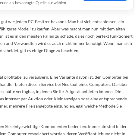
er.de als bevorzugte Quelle auswählen.
o gut wie jedem PC-Besitzer bekannt. Man hat sich entschlossen, ein
sfähigeres Modell zu kaufen. Aber was macht man nun mit dem alten
ist es in den meisten Fällen zu schade, da es noch perfekt funktioniert.
ten und Verwandten wird es auch nicht immer benötigt. Wenn man sich
cheidet, gilt es einige Dinge zu beachten.
rät profitabel zu veräußern. Eine Variante davon ist, den Computer bei
händler bieten diesen Service bei Neukauf eines Computers. Darüber
schäfte verfügbar, in denen Sie Ihr Altgerät anbieten können. Die
das Internet per Auktion oder Kleinanzeigen oder eine entsprechende
immer, mehrere Preisangebote einzuholen, egal welche Methode Sie
lten Sie einige wichtige Komponenten bedenken. Immerhin sind in der
 dem Computer gespeichert worden, deren Veröffentlichung nicht in