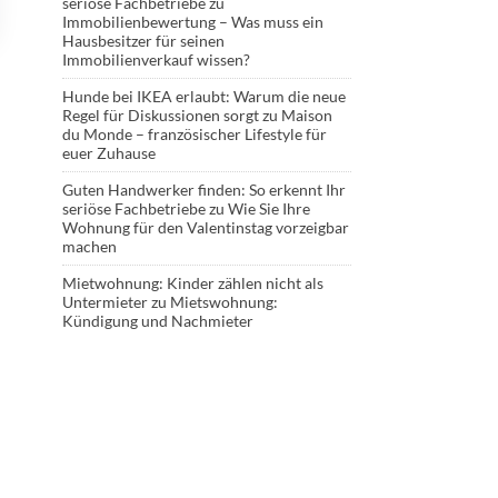
seriöse Fachbetriebe
zu
Immobilienbewertung – Was muss ein
Hausbesitzer für seinen
Immobilienverkauf wissen?
Hunde bei IKEA erlaubt: Warum die neue
Regel für Diskussionen sorgt
zu
Maison
du Monde – französischer Lifestyle für
euer Zuhause
Guten Handwerker finden: So erkennt Ihr
seriöse Fachbetriebe
zu
Wie Sie Ihre
Wohnung für den Valentinstag vorzeigbar
machen
Mietwohnung: Kinder zählen nicht als
Untermieter
zu
Mietswohnung:
Kündigung und Nachmieter