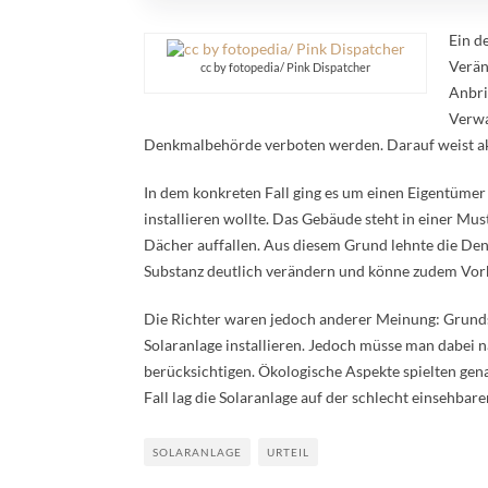
Ein d
Verän
cc by fotopedia/ Pink Dispatcher
Anbri
Verwa
Denkmalbehörde verboten werden. Darauf weist akt
In dem konkreten Fall ging es um einen Eigentümer
installieren wollte. Das Gebäude steht in einer Mus
Dächer auffallen. Aus diesem Grund lehnte die De
Substanz deutlich verändern und könne zudem Vor
Die Richter waren jedoch anderer Meinung: Grund
Solaranlage installieren. Jedoch müsse man dabei n
berücksichtigen. Ökologische Aspekte spielten gena
Fall lag die Solaranlage auf der schlecht einsehbar
SOLARANLAGE
URTEIL