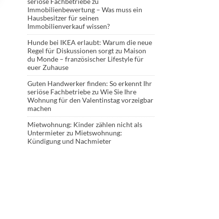
seriöse Fachbetriebe
zu
Immobilienbewertung – Was muss ein
Hausbesitzer für seinen
Immobilienverkauf wissen?
Hunde bei IKEA erlaubt: Warum die neue
Regel für Diskussionen sorgt
zu
Maison
du Monde – französischer Lifestyle für
euer Zuhause
Guten Handwerker finden: So erkennt Ihr
seriöse Fachbetriebe
zu
Wie Sie Ihre
Wohnung für den Valentinstag vorzeigbar
machen
Mietwohnung: Kinder zählen nicht als
Untermieter
zu
Mietswohnung:
Kündigung und Nachmieter