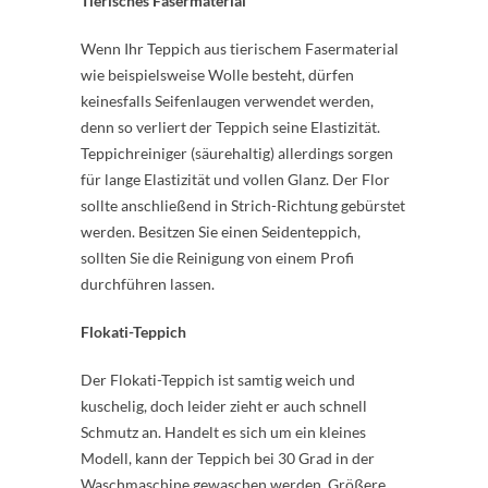
Tierisches Fasermaterial
Wenn Ihr Teppich aus tierischem Fasermaterial
wie beispielsweise Wolle besteht, dürfen
keinesfalls Seifenlaugen verwendet werden,
denn so verliert der Teppich seine Elastizität.
Teppichreiniger (säurehaltig) allerdings sorgen
für lange Elastizität und vollen Glanz. Der Flor
sollte anschließend in Strich-Richtung gebürstet
werden. Besitzen Sie einen Seidenteppich,
sollten Sie die Reinigung von einem Profi
durchführen lassen.
Flokati-Teppich
Der Flokati-Teppich ist samtig weich und
kuschelig, doch leider zieht er auch schnell
Schmutz an. Handelt es sich um ein kleines
Modell, kann der Teppich bei 30 Grad in der
Waschmaschine gewaschen werden. Größere