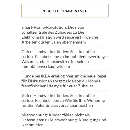
NEUESTE KOMMENTARE
Smart-Home-Revolution: Die neue
Schaltzentrale des Zuhauses
zu
Die
Elektroinstallation wird repariert – welche
Arbeiten dürfen Laien übernehmen?
Guten Handwerker finden: So erkennt Ihr
seriöse Fachbetriebe
zu
Immobilienbewertung –
Was muss ein Hausbesitzer für seinen
Immobilienverkauf wissen?
Hunde bei IKEA erlaubt: Warum die neue Regel
für Diskussionen sorgt
zu
Maison du Monde –
französischer Lifestyle für euer Zuhause
Guten Handwerker finden: So erkennt Ihr
seriöse Fachbetriebe
zu
Wie Sie Ihre Wohnung
für den Valentinstag vorzeigbar machen
Mietwohnung: Kinder zählen nicht als
Untermieter
zu
Mietswohnung: Kündigung und
Nachmieter