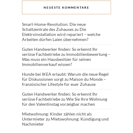
NEUESTE KOMMENTARE
Smart-Home-Revolution: Die neue
Schaltzentrale des Zuhauses
zu
Die
Elektroinstallation wird repariert – welche
Arbeiten dürfen Laien übernehmen?
Guten Handwerker finden: So erkennt Ihr
seriöse Fachbetriebe
zu
Immobilienbewertung –
Was muss ein Hausbesitzer für seinen
Immobilienverkauf wissen?
Hunde bei IKEA erlaubt: Warum die neue Regel
für Diskussionen sorgt
zu
Maison du Monde –
französischer Lifestyle für euer Zuhause
Guten Handwerker finden: So erkennt Ihr
seriöse Fachbetriebe
zu
Wie Sie Ihre Wohnung
für den Valentinstag vorzeigbar machen
Mietwohnung: Kinder zählen nicht als
Untermieter
zu
Mietswohnung: Kündigung und
Nachmieter