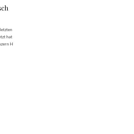
sch
letzten
tzt hat
nzern H