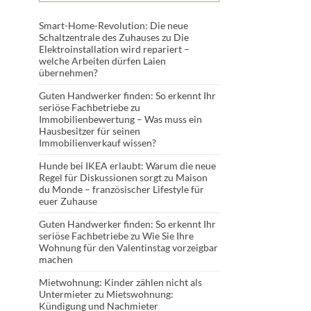
Smart-Home-Revolution: Die neue
Schaltzentrale des Zuhauses
zu
Die
Elektroinstallation wird repariert –
welche Arbeiten dürfen Laien
übernehmen?
Guten Handwerker finden: So erkennt Ihr
seriöse Fachbetriebe
zu
Immobilienbewertung – Was muss ein
Hausbesitzer für seinen
Immobilienverkauf wissen?
Hunde bei IKEA erlaubt: Warum die neue
Regel für Diskussionen sorgt
zu
Maison
du Monde – französischer Lifestyle für
euer Zuhause
Guten Handwerker finden: So erkennt Ihr
seriöse Fachbetriebe
zu
Wie Sie Ihre
Wohnung für den Valentinstag vorzeigbar
machen
Mietwohnung: Kinder zählen nicht als
Untermieter
zu
Mietswohnung:
Kündigung und Nachmieter