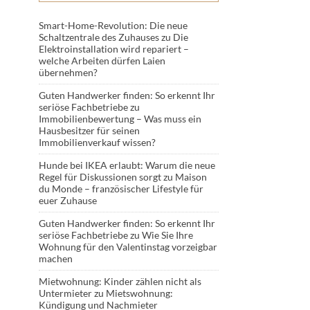
Smart-Home-Revolution: Die neue
Schaltzentrale des Zuhauses
zu
Die
Elektroinstallation wird repariert –
welche Arbeiten dürfen Laien
übernehmen?
Guten Handwerker finden: So erkennt Ihr
seriöse Fachbetriebe
zu
Immobilienbewertung – Was muss ein
Hausbesitzer für seinen
Immobilienverkauf wissen?
Hunde bei IKEA erlaubt: Warum die neue
Regel für Diskussionen sorgt
zu
Maison
du Monde – französischer Lifestyle für
euer Zuhause
Guten Handwerker finden: So erkennt Ihr
seriöse Fachbetriebe
zu
Wie Sie Ihre
Wohnung für den Valentinstag vorzeigbar
machen
Mietwohnung: Kinder zählen nicht als
Untermieter
zu
Mietswohnung:
Kündigung und Nachmieter