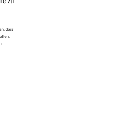
ie zu
an, dass
allen,
m