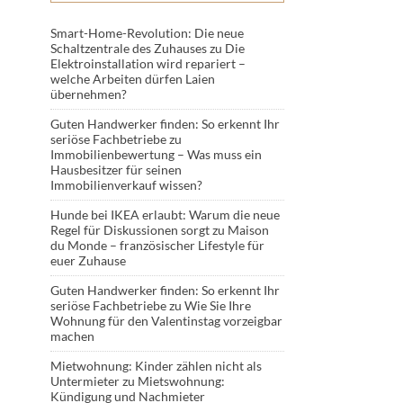
Smart-Home-Revolution: Die neue
Schaltzentrale des Zuhauses
zu
Die
Elektroinstallation wird repariert –
welche Arbeiten dürfen Laien
übernehmen?
Guten Handwerker finden: So erkennt Ihr
seriöse Fachbetriebe
zu
Immobilienbewertung – Was muss ein
Hausbesitzer für seinen
Immobilienverkauf wissen?
Hunde bei IKEA erlaubt: Warum die neue
Regel für Diskussionen sorgt
zu
Maison
du Monde – französischer Lifestyle für
euer Zuhause
Guten Handwerker finden: So erkennt Ihr
seriöse Fachbetriebe
zu
Wie Sie Ihre
Wohnung für den Valentinstag vorzeigbar
machen
Mietwohnung: Kinder zählen nicht als
Untermieter
zu
Mietswohnung:
Kündigung und Nachmieter