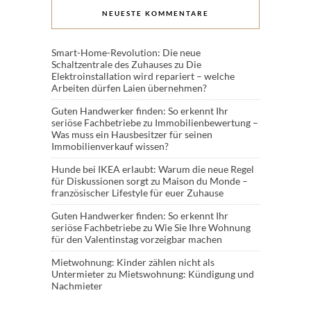
NEUESTE KOMMENTARE
Smart-Home-Revolution: Die neue
Schaltzentrale des Zuhauses
zu
Die
Elektroinstallation wird repariert – welche
Arbeiten dürfen Laien übernehmen?
Guten Handwerker finden: So erkennt Ihr
seriöse Fachbetriebe
zu
Immobilienbewertung –
Was muss ein Hausbesitzer für seinen
Immobilienverkauf wissen?
Hunde bei IKEA erlaubt: Warum die neue Regel
für Diskussionen sorgt
zu
Maison du Monde –
französischer Lifestyle für euer Zuhause
Guten Handwerker finden: So erkennt Ihr
seriöse Fachbetriebe
zu
Wie Sie Ihre Wohnung
für den Valentinstag vorzeigbar machen
Mietwohnung: Kinder zählen nicht als
Untermieter
zu
Mietswohnung: Kündigung und
Nachmieter