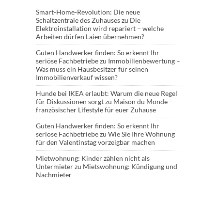
Smart-Home-Revolution: Die neue
Schaltzentrale des Zuhauses
zu
Die
Elektroinstallation wird repariert – welche
Arbeiten dürfen Laien übernehmen?
Guten Handwerker finden: So erkennt Ihr
seriöse Fachbetriebe
zu
Immobilienbewertung –
Was muss ein Hausbesitzer für seinen
Immobilienverkauf wissen?
Hunde bei IKEA erlaubt: Warum die neue Regel
für Diskussionen sorgt
zu
Maison du Monde –
französischer Lifestyle für euer Zuhause
Guten Handwerker finden: So erkennt Ihr
seriöse Fachbetriebe
zu
Wie Sie Ihre Wohnung
für den Valentinstag vorzeigbar machen
Mietwohnung: Kinder zählen nicht als
Untermieter
zu
Mietswohnung: Kündigung und
Nachmieter