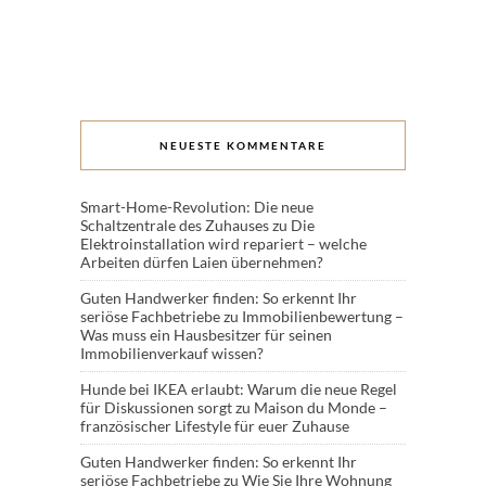
NEUESTE KOMMENTARE
Smart-Home-Revolution: Die neue
Schaltzentrale des Zuhauses
zu
Die
Elektroinstallation wird repariert – welche
Arbeiten dürfen Laien übernehmen?
Guten Handwerker finden: So erkennt Ihr
seriöse Fachbetriebe
zu
Immobilienbewertung –
Was muss ein Hausbesitzer für seinen
Immobilienverkauf wissen?
Hunde bei IKEA erlaubt: Warum die neue Regel
für Diskussionen sorgt
zu
Maison du Monde –
französischer Lifestyle für euer Zuhause
Guten Handwerker finden: So erkennt Ihr
seriöse Fachbetriebe
zu
Wie Sie Ihre Wohnung