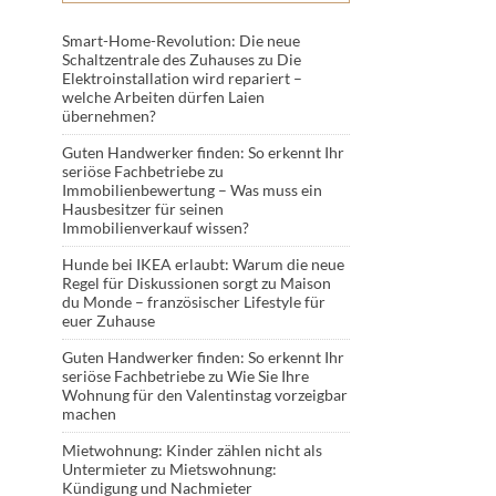
Smart-Home-Revolution: Die neue
Schaltzentrale des Zuhauses
zu
Die
Elektroinstallation wird repariert –
welche Arbeiten dürfen Laien
übernehmen?
Guten Handwerker finden: So erkennt Ihr
seriöse Fachbetriebe
zu
Immobilienbewertung – Was muss ein
Hausbesitzer für seinen
Immobilienverkauf wissen?
Hunde bei IKEA erlaubt: Warum die neue
Regel für Diskussionen sorgt
zu
Maison
du Monde – französischer Lifestyle für
euer Zuhause
Guten Handwerker finden: So erkennt Ihr
seriöse Fachbetriebe
zu
Wie Sie Ihre
Wohnung für den Valentinstag vorzeigbar
machen
Mietwohnung: Kinder zählen nicht als
Untermieter
zu
Mietswohnung:
Kündigung und Nachmieter