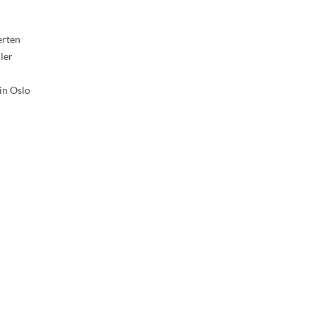
erten
ler
in Oslo