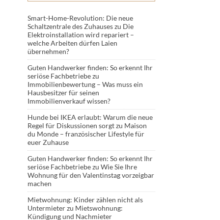
Smart-Home-Revolution: Die neue
Schaltzentrale des Zuhauses
zu
Die
Elektroinstallation wird repariert –
welche Arbeiten dürfen Laien
übernehmen?
Guten Handwerker finden: So erkennt Ihr
seriöse Fachbetriebe
zu
Immobilienbewertung – Was muss ein
Hausbesitzer für seinen
Immobilienverkauf wissen?
Hunde bei IKEA erlaubt: Warum die neue
Regel für Diskussionen sorgt
zu
Maison
du Monde – französischer Lifestyle für
euer Zuhause
Guten Handwerker finden: So erkennt Ihr
seriöse Fachbetriebe
zu
Wie Sie Ihre
Wohnung für den Valentinstag vorzeigbar
machen
Mietwohnung: Kinder zählen nicht als
Untermieter
zu
Mietswohnung:
Kündigung und Nachmieter