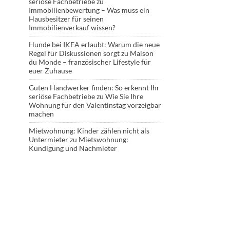
seriöse Fachbetriebe
zu
Immobilienbewertung – Was muss ein
Hausbesitzer für seinen
Immobilienverkauf wissen?
Hunde bei IKEA erlaubt: Warum die neue
Regel für Diskussionen sorgt
zu
Maison
du Monde – französischer Lifestyle für
euer Zuhause
Guten Handwerker finden: So erkennt Ihr
seriöse Fachbetriebe
zu
Wie Sie Ihre
Wohnung für den Valentinstag vorzeigbar
machen
Mietwohnung: Kinder zählen nicht als
Untermieter
zu
Mietswohnung:
Kündigung und Nachmieter