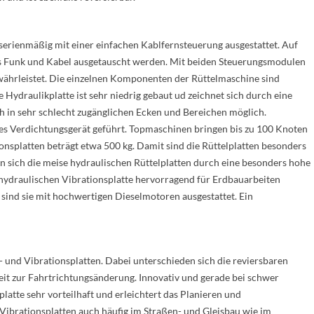
serienmäßig mit einer einfachen Kablfernsteuerung ausgestattet. Auf
 Funk und Kabel ausgetauscht werden. Mit beiden Steuerungsmodulen
ewährleistet. Die einzelnen Komponenten der Rüttelmaschine sind
 Hydraulikplatte ist sehr niedrig gebaut ud zeichnet sich durch eine
h in sehr schlecht zugänglichen Ecken und Bereichen möglich.
tes Verdichtungsgerät geführt. Topmaschinen bringen bis zu 100 Knoten
onsplatten beträgt etwa 500 kg. Damit sind die Rüttelplatten besonders
en sich die meise hydraulischen Rüttelplatten durch eine besonders hohe
 hydraulischen Vibrationsplatte hervorragend für Erdbauarbeiten
n sind sie mit hochwertigen Dieselmotoren ausgestattet. Ein
- und Vibrationsplatten. Dabei unterschieden sich die reviersbaren
it zur Fahrtrichtungsänderung. Innovativ und gerade bei schwer
latte sehr vorteilhaft und erleichtert das Planieren und
Vibrationsplatten auch häufig im Straßen- und Gleisbau wie im