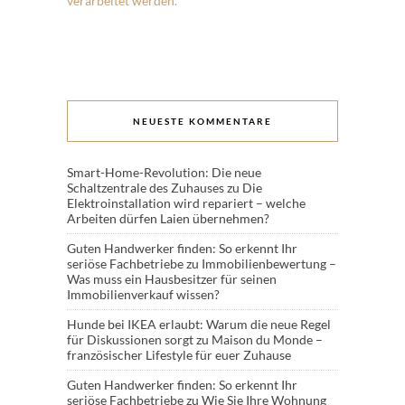
verarbeitet werden.
NEUESTE KOMMENTARE
Smart-Home-Revolution: Die neue
Schaltzentrale des Zuhauses
zu
Die
Elektroinstallation wird repariert – welche
Arbeiten dürfen Laien übernehmen?
Guten Handwerker finden: So erkennt Ihr
seriöse Fachbetriebe
zu
Immobilienbewertung –
Was muss ein Hausbesitzer für seinen
Immobilienverkauf wissen?
Hunde bei IKEA erlaubt: Warum die neue Regel
für Diskussionen sorgt
zu
Maison du Monde –
französischer Lifestyle für euer Zuhause
Guten Handwerker finden: So erkennt Ihr
seriöse Fachbetriebe
zu
Wie Sie Ihre Wohnung