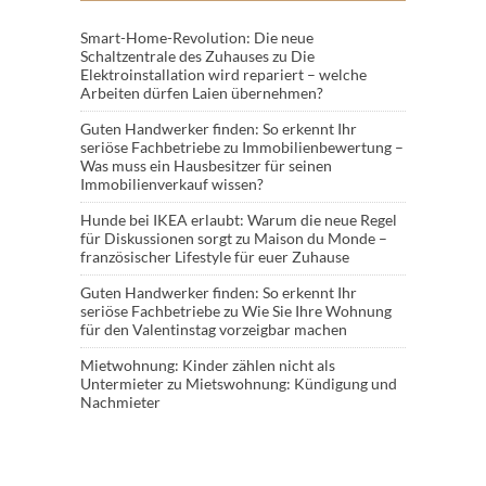
Smart-Home-Revolution: Die neue
Schaltzentrale des Zuhauses
zu
Die
Elektroinstallation wird repariert – welche
Arbeiten dürfen Laien übernehmen?
Guten Handwerker finden: So erkennt Ihr
seriöse Fachbetriebe
zu
Immobilienbewertung –
Was muss ein Hausbesitzer für seinen
Immobilienverkauf wissen?
Hunde bei IKEA erlaubt: Warum die neue Regel
für Diskussionen sorgt
zu
Maison du Monde –
französischer Lifestyle für euer Zuhause
Guten Handwerker finden: So erkennt Ihr
seriöse Fachbetriebe
zu
Wie Sie Ihre Wohnung
für den Valentinstag vorzeigbar machen
Mietwohnung: Kinder zählen nicht als
Untermieter
zu
Mietswohnung: Kündigung und
Nachmieter