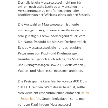
Deshalb ist ein Massagesessel nicht nur für
extrem gestresste Leute oder Menschen mit
Verspannungen zu empfehlen, denn jeder
profitiert von der Wirkung eines solchen Sessels.
Die Auswahl an Massagesesseln ist heute
immens groß, es gibt sie in allen Varianten, von
sehr günstig bis schwindeleregend teuer, vom
No-Name-Produkt bis hin zum Designerstück.
Es gibt Massagesessel, die nur das reguläre
Programm von Kopf- und Knetmassagen
beeinhalten, jedoch auch solche, die Shiatsu-
und Airbagmassagen, sowie Fußreflexzonen-,
Waden- und Akupressurmassagen anbieten.
Die Preisspanne kann hierbei von ca. 400 € bis
10.000 € reichen. Wem das zu teuer ist, sollte
sich vielleicht erst einmal einen einfachen
Relax
– Sessel kaufen
. Unabhängig davon sollte man
vor dem Kauf in dem Massagesessel