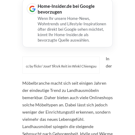
Home-Insider.de bei Google
bevorzugen
Wenn Ihr unsere Home-News,
Wohntrends und Lifestyle-Inspirationen
öfter direkt bei Google sehen möchtet,
könnt Ihr Home-Insider.de als
bevorzugte Quelle auswählen.
In
der
cc by flickr/ Josef TÃ¼rk Reit im Winkl Chiemgau
Möbelbranche macht sich seit einigen Jahren
der eindeutige Trend zu Landhausmöbeln
bemerkbar. Daher bieten auch viele Onlineshops
solche Möbeltypen an. Dabei lässt sich jedoch
weniger der Einrichtungsstil erkennen, sondern
vielmehr das neues Lebensgefühl.
Landhausmöbel spiegeln die steigende
Sehnsucht nach Geborgenheit, Idylle und Wärme