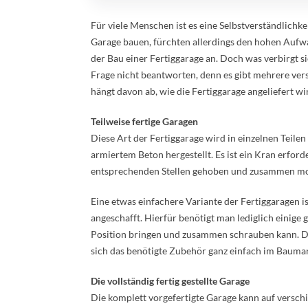
Für viele Menschen ist es eine Selbstverständlichk
Garage bauen, fürchten allerdings den hohen Aufw
der Bau einer Fertiggarage an. Doch was verbirgt s
Frage nicht beantworten, denn es gibt mehrere ver
hängt davon ab, wie die Fertiggarage angeliefert wi
Teilweise fertige Garagen
Diese Art der Fertiggarage wird in einzelnen Teilen
armiertem Beton hergestellt. Es ist ein Kran erforde
entsprechenden Stellen gehoben und zusammen mo
Eine etwas einfachere Variante der Fertiggaragen is
angeschafft. Hierfür benötigt man lediglich einige
Position bringen und zusammen schrauben kann. Die
sich das benötigte Zubehör ganz einfach im Bauma
Die vollständig fertig gestellte Garage
Die komplett vorgefertigte Garage kann auf verschie