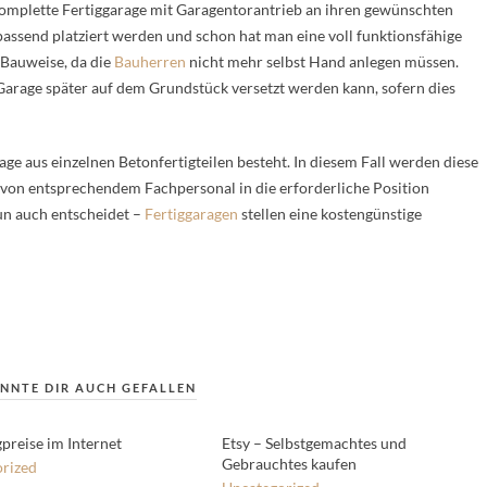
s komplette Fertiggarage mit Garagentorantrieb an ihren gewünschten
passend platziert werden und schon hat man eine voll funktionsfähige
 Bauweise, da die
Bauherren
nicht mehr selbst Hand anlegen müssen.
 Garage später auf dem Grundstück versetzt werden kann, sofern dies
rage aus einzelnen Betonfertigteilen besteht. In diesem Fall werden diese
nn von entsprechendem Fachpersonal in die erforderliche Position
un auch entscheidet –
Fertiggaragen
stellen eine kostengünstige
NNTE DIR AUCH GEFALLEN
reise im Internet
Etsy – Selbstgemachtes und
Gebrauchtes kaufen
rized