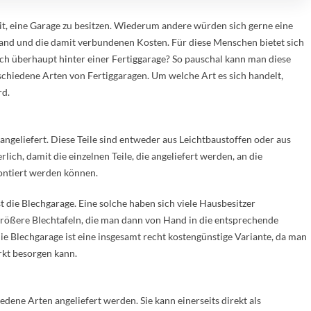
eit, eine Garage zu besitzen. Wiederum andere würden sich gerne eine
and und die damit verbundenen Kosten. Für diese Menschen bietet sich
ich überhaupt hinter einer Fertiggarage? So pauschal kann man diese
schiedene Arten von Fertiggaragen. Um welche Art es sich handelt,
rd.
 angeliefert. Diese Teile sind entweder aus Leichtbaustoffen oder aus
rlich, damit die einzelnen Teile, die angeliefert werden, an die
ntiert werden können.
t die Blechgarage. Eine solche haben sich viele Hausbesitzer
 größere Blechtafeln, die man dann von Hand in die entsprechende
 Blechgarage ist eine insgesamt recht kostengünstige Variante, da man
rkt besorgen kann.
dene Arten angeliefert werden. Sie kann einerseits direkt als