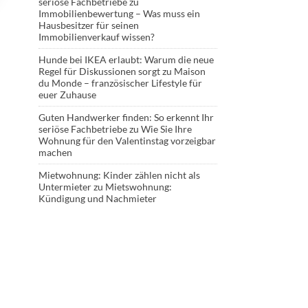
seriöse Fachbetriebe
zu
Immobilienbewertung – Was muss ein
Hausbesitzer für seinen
Immobilienverkauf wissen?
Hunde bei IKEA erlaubt: Warum die neue
Regel für Diskussionen sorgt
zu
Maison
du Monde – französischer Lifestyle für
euer Zuhause
Guten Handwerker finden: So erkennt Ihr
seriöse Fachbetriebe
zu
Wie Sie Ihre
Wohnung für den Valentinstag vorzeigbar
machen
Mietwohnung: Kinder zählen nicht als
Untermieter
zu
Mietswohnung:
Kündigung und Nachmieter