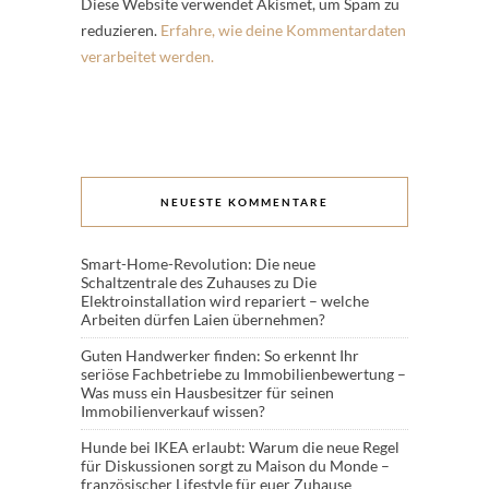
Diese Website verwendet Akismet, um Spam zu
reduzieren.
Erfahre, wie deine Kommentardaten
verarbeitet werden.
NEUESTE KOMMENTARE
Smart-Home-Revolution: Die neue
Schaltzentrale des Zuhauses
zu
Die
Elektroinstallation wird repariert – welche
Arbeiten dürfen Laien übernehmen?
Guten Handwerker finden: So erkennt Ihr
seriöse Fachbetriebe
zu
Immobilienbewertung –
Was muss ein Hausbesitzer für seinen
Immobilienverkauf wissen?
Hunde bei IKEA erlaubt: Warum die neue Regel
für Diskussionen sorgt
zu
Maison du Monde –
französischer Lifestyle für euer Zuhause