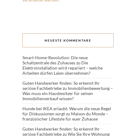
NEUESTE KOMMENTARE
Smart-Home-Revolution: Die neue
Schaltzentrale des Zuhauses
zu
Die
Elektroinstallation wird repariert – welche
Arbeiten dürfen Laien übernehmen?
Guten Handwerker finden: So erkennt Ihr
seriöse Fachbetriebe
zu
Immobilienbewertung –
Was muss ein Hausbesitzer für seinen
Immobilienverkauf wissen?
Hunde bei IKEA erlaubt: Warum die neue Regel
für Diskussionen sorgt
zu
Maison du Monde –
französischer Lifestyle für euer Zuhause
Guten Handwerker finden: So erkennt Ihr
seriöse Fachbetriebe
zu
Wie Sie Ihre Wohnung