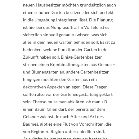
neuen Hausbesitzer möchten grundsätzlich auch
einen schönen Garten besitzen, der sich perfekt
in die Umgebung integrieren lässt. Die Planung
ist hierbei das Nonplusultra. Im Vorfeld ist es
sicherlich sinnvoll genau zu wissen, was sich
alles in dem neuen Garten befinden soll. Es ist zu
bedenken, welche Funktion der Garten in der
Zukunft haben soll. Einige Gartenbesitzer
streben einen Kombinationsgarten aus Gemüse-
und Blumengarten an, andere Gartenbesitzer
hingegen möchten den Garten aus rein
dekorativen Aspekten anlegen. Diese Fragen
sollten also vor der Garteneugestaltung geklärt
sein. Ebenso muss man abklären, ob man z.B.
einen Baum fällen darf, der bereits auf dem
Gelände wächst. Je nach Alter und Art des
Baumes, gibt es eine Flut von Vorschriften, die
von Region zu Region unterschiedlich sind.
Auskünfte bekommt man dazu am besten bei