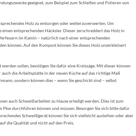
ndungszwecke geeignet, zum Beispiel zum Schleifen und Polieren von
ntsprechendes Holz zu entsorgen oder weiterzuverwerten. Um
ie einen entsprechenden Häcksler. Dieser zerschreddert das Holz in
 Verfeuern im Kamin – natürlich nach einer entsprechenden
rden können. Auf den Kompost können Sie dieses Holz unzerkleinert
werden sollen, benötigen Sie dafür eine Kreissäge. Mit dieser können
r auch die Arbeitsplatte in der neuen Küche auf das richtige Maß
hmann, sondern können dies – wenn Sie geschickt sind – selbst
nnen auch Schweißarbeiten zu Hause erledigt werden. Dies ist zum
rem Pkw durchführen können und müssen. Besorgen Sie sich bitte dafür
prechendes Schweißgerät können Sie sich vielleicht ausleihen oder aber
 auf die Qualität und nicht auf den Preis.