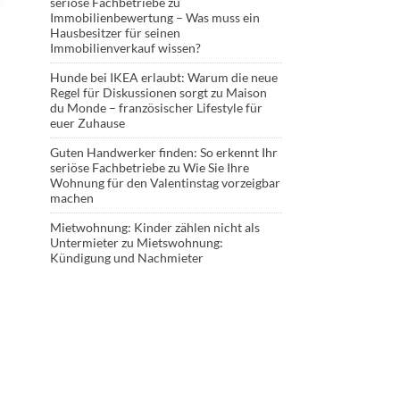
seriöse Fachbetriebe
zu
Immobilienbewertung – Was muss ein
Hausbesitzer für seinen
Immobilienverkauf wissen?
Hunde bei IKEA erlaubt: Warum die neue
Regel für Diskussionen sorgt
zu
Maison
du Monde – französischer Lifestyle für
euer Zuhause
Guten Handwerker finden: So erkennt Ihr
seriöse Fachbetriebe
zu
Wie Sie Ihre
Wohnung für den Valentinstag vorzeigbar
machen
Mietwohnung: Kinder zählen nicht als
Untermieter
zu
Mietswohnung:
Kündigung und Nachmieter