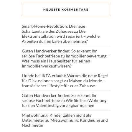
NEUESTE KOMMENTARE
Smart-Home-Revolution: Die neue
Schaltzentrale des Zuhauses
zu
Die
Elektroinstallation wird repariert – welche
Arbeiten dürfen Laien übernehmen?
Guten Handwerker finden: So erkennt Ihr
seriöse Fachbetriebe
zu
Immobilienbewertung –
Was muss ein Hausbesitzer für seinen
Immobilienverkauf wissen?
Hunde bei IKEA erlaubt: Warum die neue Regel
für Diskussionen sorgt
zu
Maison du Monde –
französischer Lifestyle für euer Zuhause
Guten Handwerker finden: So erkennt Ihr
seriöse Fachbetriebe
zu
Wie Sie Ihre Wohnung
für den Valentinstag vorzeigbar machen
Mietwohnung: Kinder zählen nicht als
Untermieter
zu
Mietswohnung: Kündigung und
Nachmieter