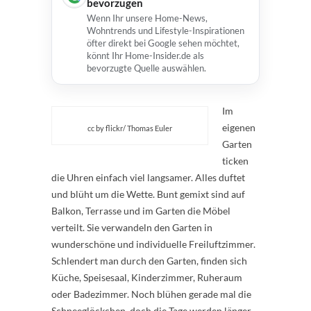
bevorzugen
Wenn Ihr unsere Home-News,
Wohntrends und Lifestyle-Inspirationen
öfter direkt bei Google sehen möchtet,
könnt Ihr Home-Insider.de als
bevorzugte Quelle auswählen.
Im
eigenen
cc by flickr/ Thomas Euler
Garten
ticken
die Uhren einfach viel langsamer. Alles duftet
und blüht um die Wette. Bunt gemixt sind auf
Balkon, Terrasse und im Garten die Möbel
verteilt. Sie verwandeln den Garten in
wunderschöne und individuelle Freiluftzimmer.
Schlendert man durch den Garten, finden sich
Küche, Speisesaal, Kinderzimmer, Ruheraum
oder Badezimmer. Noch blühen gerade mal die
Schneeglöckchen, doch die Tage werden länger