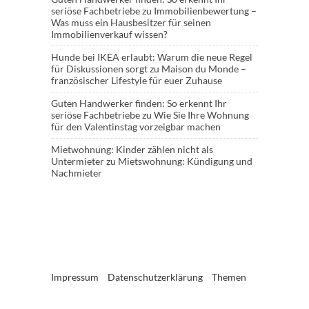
seriöse Fachbetriebe
zu
Immobilienbewertung –
Was muss ein Hausbesitzer für seinen
Immobilienverkauf wissen?
Hunde bei IKEA erlaubt: Warum die neue Regel
für Diskussionen sorgt
zu
Maison du Monde –
französischer Lifestyle für euer Zuhause
Guten Handwerker finden: So erkennt Ihr
seriöse Fachbetriebe
zu
Wie Sie Ihre Wohnung
für den Valentinstag vorzeigbar machen
Mietwohnung: Kinder zählen nicht als
Untermieter
zu
Mietswohnung: Kündigung und
Nachmieter
Impressum
Datenschutzerklärung
Themen