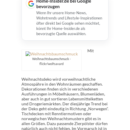
Home-Insider.de bei Google
bevorzugen
Wenn Ihr unsere Home-News,
Wohntrends und Lifestyle-Inspirationen
öfter direkt bei Google sehen möchtet,
könnt Ihr Home-Insider.de als
bevorzugte Quelle auswählen.
Mit
Weihnachtsbaumschmuck -
flickr/wolfsavard
Weihnachtsdeko wird vorweihnachtliche
Atmospähre in den Wohnräumen geschaffen.
Dekorationen finden sich in verschiedenen
Ausführungen in Möbelhäusern, Blumenläden,
aber auch in gut sortieren Lebensmittelketten
und Drogeriemärkten. Der diesjährige Trend bei
der Deko geht eindeutig in Richtung „Norwegen“.
Tischdecken mit Renntiermotiven oder
norwegischen Weihnachtsmustern gibt es in
allen Größen. Dazu passende Zierpölster dürfen
natürlich auch nicht fehlen. Im Vormarsch ist in