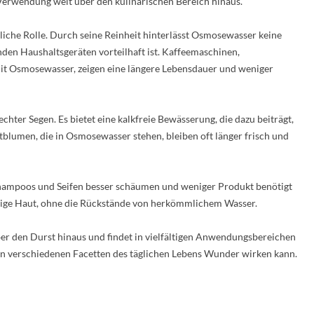
Verwendung weit über den kulinarischen Bereich hinaus.
tliche Rolle. Durch seine Reinheit hinterlässt Osmosewasser keine
den Haushaltsgeräten vorteilhaft ist. Kaffeemaschinen,
it Osmosewasser, zeigen eine längere Lebensdauer und weniger
hter Segen. Es bietet eine kalkfreie Bewässerung, die dazu beiträgt,
tblumen, die in Osmosewasser stehen, bleiben oft länger frisch und
Shampoos und Seifen besser schäumen und weniger Produkt benötigt
dige Haut, ohne die Rückstände von herkömmlichem Wasser.
ber den Durst hinaus und findet in vielfältigen Anwendungsbereichen
rs in verschiedenen Facetten des täglichen Lebens Wunder wirken kann.