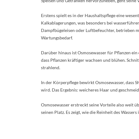
Speisen und Getränken hervorzuheben, geht seine 
Erstens spielt es in der Haushaltspflege eine wesen
Kalkablagerungen, was besonders bei wasserführen
Dampfbügeleisen oder Luftbefeuchter, betrieben m
Wartungsbedarf.
Darüber hinaus ist Osmosewasser für Pflanzen ein ec
dass Pflanzen kräftiger wachsen und blühen. Schnit
strahlend.
In der Körperpflege bewirkt Osmosewasser, dass 
wird. Das Ergebnis: weicheres Haar und geschmei
Osmosewasser erstreckt seine Vorteile also weit ü
seinen Platz. Es zeigt, wie die Reinheit des Wasse