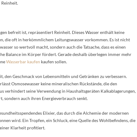
Reinheit.
n befreit ist, repräsentiert Reinheit. Dieses Wasser enthält keine
en, die oft in herkömmlichem Leitungswasser vorkommen. Es ist nicht
asser so wertvoll macht, sondern auch die Tatsache, dass es einen
che Balance im Körper fördert. Gerade deshalb überlegen immer mehr
gene
Wasserbar kaufen
kaufen sollen.
gkeit, den Geschmack von Lebensmitteln und Getränken zu verbessern.
rlässt Osmosewasser keine mineralischen Rückstände, die den
us verhindert seine Verwendung in Haushaltsgeräten Kalkablagerungen,
rt, sondern auch ihren Energieverbrauch senkt.
esundheitsspendendes Elixier, das durch die Alchemie der modernen
nnen wird. Ein Tropfen, ein Schluck, eine Quelle des Wohlbefindens, die
einer Klarheit profitiert.