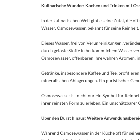
Kulinarische Wunder: Kochen und Trinken mit O
In der kulinarischen Welt gibt es eine Zutat, die 
Wasser. Osmosewasser, bekannt für seine Reinheit, 
Dieses Wasser, frei von Verunreinigungen, verände
durch gelöste Stoffe in herkömmlichem Wasser veru
Osmosewasser, offenbaren ihre wahren Aromen, int
Getränke, insbesondere Kaffee und Tee, profitieren
mineralischen Ablagerungen. Ein puristischer Genu
Osmosewasser ist nicht nur ein Symbol für Reinheit
ihrer reinsten Form zu erleben. Ein unschätzbarer 
Über den Durst hinaus: Weitere Anwendungsbere
Während Osmosewasser in der Küche oft für seinen