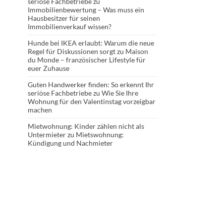
seriöse Fachbetriebe
zu
Immobilienbewertung – Was muss ein
Hausbesitzer für seinen
Immobilienverkauf wissen?
Hunde bei IKEA erlaubt: Warum die neue
Regel für Diskussionen sorgt
zu
Maison
du Monde – französischer Lifestyle für
euer Zuhause
Guten Handwerker finden: So erkennt Ihr
seriöse Fachbetriebe
zu
Wie Sie Ihre
Wohnung für den Valentinstag vorzeigbar
machen
Mietwohnung: Kinder zählen nicht als
Untermieter
zu
Mietswohnung:
Kündigung und Nachmieter