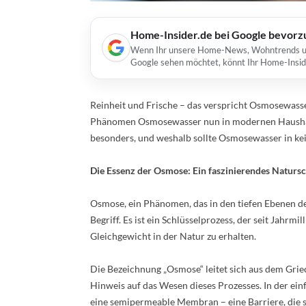
Home-Insider.de bei Google bevorz
Wenn Ihr unsere Home-News, Wohntrends und 
Google sehen möchtet, könnt Ihr Home-Insid
Reinheit und Frische – das verspricht Osmosewasse
Phänomen Osmosewasser nun in modernen Haushal
besonders, und weshalb sollte Osmosewasser in ke
Die Essenz der Osmose: Ein faszinierendes Naturs
Osmose, ein Phänomen, das in den tiefen Ebenen der 
Begriff. Es ist ein Schlüsselprozess, der seit Jahrm
Gleichgewicht in der Natur zu erhalten.
Die Bezeichnung „Osmose“ leitet sich aus dem Griec
Hinweis auf das Wesen dieses Prozesses. In der e
eine semipermeable Membran – eine Barriere, die s