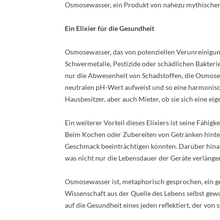
Osmosewasser, ein Produkt von nahezu mythischer 
Ein Elixier für die Gesundheit
Osmosewasser, das von potenziellen Verunreinigunge
Schwermetalle, Pestizide oder schädlichen Bakteri
nur die Abwesenheit von Schadstoffen, die Osmosew
neutralen pH-Wert aufweist und so eine harmonis
Hausbesitzer, aber auch Mieter, ob sie sich eine ei
Ein weiterer Vorteil dieses Elixiers ist seine Fähi
Beim Kochen oder Zubereiten von Getränken hinte
Geschmack beeinträchtigen könnten. Darüber hina
was nicht nur die Lebensdauer der Geräte verlänge
Osmosewasser ist, metaphorisch gesprochen, ein g
Wissenschaft aus der Quelle des Lebens selbst gewo
auf die Gesundheit eines jeden reflektiert, der von s