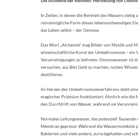
Die Alchemie der Reinheit: Herstellung von Osmo
In Zeiten, in denen die Reinheit des Wassers stetig
reinstmögliche Form dieses lebensnotwendigen Elem
das Leben selbst – der Osmose.
Das Wort „Alchemie“ mag Bilder von Mystik und M
wissenschaftliche Kunst der Umkehrosmose – ein Ve
Verunreinigungen zu befreien. Osmosewasser ist da
versuchen, aus Blei Gold zu machen, nutzen Wissens
destillieren.
Im Herzen des Umkehrosmoseverfahrens steht eine s
magischer Präzision funktioniert. Ähnlich wie die
den Durchtritt von Wasser, während sie Verunreini
Normales Leitungswasser, das potenziell Tausende 
Membran gepresst. Während die Wassermoleküle pas
Bakterien und viele andere, zurückgehalten und schl