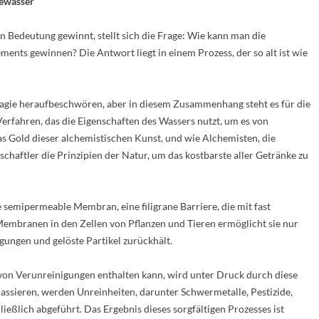
sewasser
 an Bedeutung gewinnt, stellt sich die Frage: Wie kann man die
ents gewinnen? Die Antwort liegt in einem Prozess, der so alt ist wie
agie heraufbeschwören, aber in diesem Zusammenhang steht es für die
rfahren, das die Eigenschaften des Wassers nutzt, um es von
s Gold dieser alchemistischen Kunst, und wie Alchemisten, die
chaftler die Prinzipien der Natur, um das kostbarste aller Getränke zu
emipermeable Membran, eine filigrane Barriere, die mit fast
 Membranen in den Zellen von Pflanzen und Tieren ermöglicht sie nur
gungen und gelöste Partikel zurückhält.
von Verunreinigungen enthalten kann, wird unter Druck durch diese
sieren, werden Unreinheiten, darunter Schwermetalle, Pestizide,
ießlich abgeführt. Das Ergebnis dieses sorgfältigen Prozesses ist