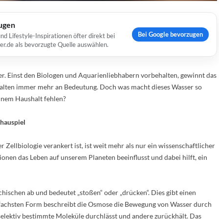
ugen
Bei Google bevorzugen
Lifestyle-Inspirationen öfter direkt bei
er.de als bevorzugte Quelle auswählen.
r. Einst den Biologen und Aquarienliebhabern vorbehalten, gewinnt das
ten immer mehr an Bedeutung. Doch was macht dieses Wasser so
inem Haushalt fehlen?
chauspiel
Zellbiologie verankert ist, ist weit mehr als nur ein wissenschaftlicher
illionen das Leben auf unserem Planeten beeinflusst und dabei hilft, ein
hischen ab und bedeutet „stoßen“ oder „drücken“. Dies gibt einen
infachsten Form beschreibt die Osmose die Bewegung von Wasser durch
elektiv bestimmte Moleküle durchlässt und andere zurückhält. Das