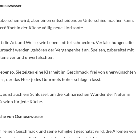
smosewasser
oft übersehen wird, aber einen entscheidenden Unterschied machen kann:
eröffnet in der Küche völlig neue Horizonte.
rt die Art und Weise, wie Lebensmittel schmecken. Verfälschungen, die
rsacht werden, gehören der Vergangenheit an. Speisen, zubereitet mit
ensiver und unverfälschter.
 ebenso. Sie zeigen eine Klarheit im Geschmack, frei von unerwünschten
ss, der das Herz jedes Gourmets höher schlagen lässt.
, es ist auch ein Schlüssel, um die kulinarischen Wunder der Natur in
Gewinn für jede Küche.
iche von Osmosewasser
 reinen Geschmack und seine Fähigkeit geschätzt wird, die Aromen von