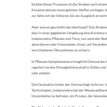
Endziel dieses Prozesses ist das Streben nach ein
Konzentrationen eines gelösten Stoffes vorliegen, 
zur Seite mit der höheren, bis ein Ausgleich erreicht
Aber warum geschieht das überhaupt? Das Streben na
dass in einer gegebenen Umgebung eine Konstanz od
insbesondere Pflanzen und Tiere, von zentraler Bed
absorbieren oder freizusetzen, ihnen, auf Verände
verschiedenen Ökosystemen zu sichern.
In Pflanzen beispielsweise ermöglicht Osmose das 
reguliert sie den Flüssigkeitshaushalt in Zellen 
oder platzen.
Die Faszination hinter der Osmose liegt nicht nur 
Technologien, insbesondere bei der Wasseraufbere
Unreinheiten zu befreien, ein Prozess, der beson