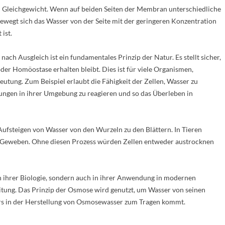
em Gleichgewicht. Wenn auf beiden Seiten der Membran unterschiedliche
bewegt sich das Wasser von der Seite mit der geringeren Konzentration
 ist.
ch Ausgleich ist ein fundamentales Prinzip der Natur. Es stellt sicher,
er Homöostase erhalten bleibt. Dies ist für viele Organismen,
eutung. Zum Beispiel erlaubt die Fähigkeit der Zellen, Wasser zu
rungen in ihrer Umgebung zu reagieren und so das Überleben in
Aufsteigen von Wasser von den Wurzeln zu den Blättern. In Tieren
und Geweben. Ohne diesen Prozess würden Zellen entweder austrocknen
in ihrer Biologie, sondern auch in ihrer Anwendung in modernen
itung. Das Prinzip der Osmose wird genutzt, um Wasser von seinen
ders in der Herstellung von Osmosewasser zum Tragen kommt.