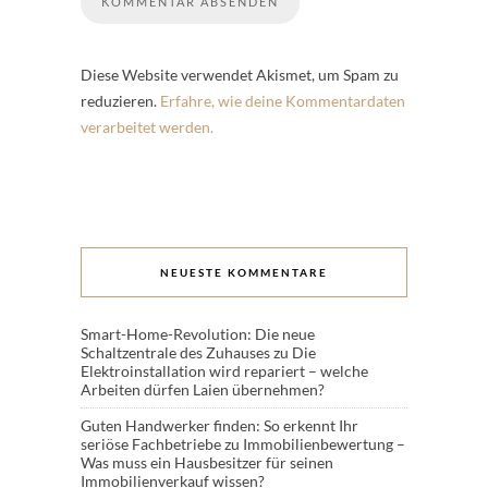
Diese Website verwendet Akismet, um Spam zu
reduzieren.
Erfahre, wie deine Kommentardaten
verarbeitet werden.
NEUESTE KOMMENTARE
Smart-Home-Revolution: Die neue
Schaltzentrale des Zuhauses
zu
Die
Elektroinstallation wird repariert – welche
Arbeiten dürfen Laien übernehmen?
Guten Handwerker finden: So erkennt Ihr
seriöse Fachbetriebe
zu
Immobilienbewertung –
Was muss ein Hausbesitzer für seinen
Immobilienverkauf wissen?