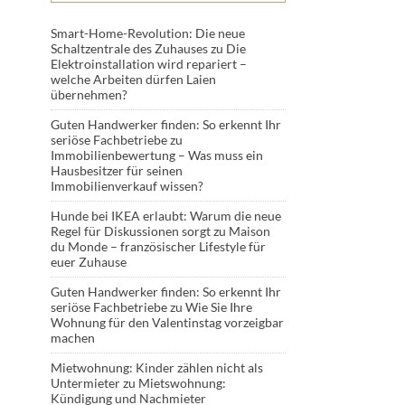
Smart-Home-Revolution: Die neue
Schaltzentrale des Zuhauses
zu
Die
Elektroinstallation wird repariert –
welche Arbeiten dürfen Laien
übernehmen?
Guten Handwerker finden: So erkennt Ihr
seriöse Fachbetriebe
zu
Immobilienbewertung – Was muss ein
Hausbesitzer für seinen
Immobilienverkauf wissen?
Hunde bei IKEA erlaubt: Warum die neue
Regel für Diskussionen sorgt
zu
Maison
du Monde – französischer Lifestyle für
euer Zuhause
Guten Handwerker finden: So erkennt Ihr
seriöse Fachbetriebe
zu
Wie Sie Ihre
Wohnung für den Valentinstag vorzeigbar
machen
Mietwohnung: Kinder zählen nicht als
Untermieter
zu
Mietswohnung:
Kündigung und Nachmieter