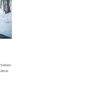
chätzen.
fahrer