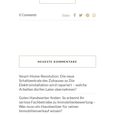
0 Comments
Teilen
NEUESTE KOMMENTARE
Smart-Home-Revolution: Die neue
Schaltzentrale des Zuhauses
zu
Die
Elektroinstallation wird repariert – welche
Arbeiten dürfen Laien übernehmen?
Guten Handwerker finden: So erkennt Ihr
seriöse Fachbetriebe
zu
Immobilienbewertung –
Was muss ein Hausbesitzer für seinen
Immobilienverkauf wissen?