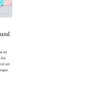
 und
he an
 die
 und am
 engen