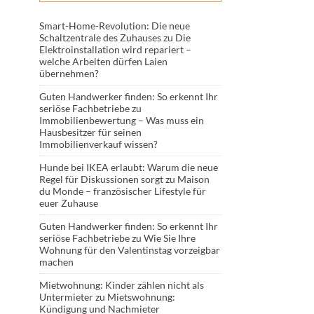
Smart-Home-Revolution: Die neue
Schaltzentrale des Zuhauses
zu
Die
Elektroinstallation wird repariert –
welche Arbeiten dürfen Laien
übernehmen?
Guten Handwerker finden: So erkennt Ihr
seriöse Fachbetriebe
zu
Immobilienbewertung – Was muss ein
Hausbesitzer für seinen
Immobilienverkauf wissen?
Hunde bei IKEA erlaubt: Warum die neue
Regel für Diskussionen sorgt
zu
Maison
du Monde – französischer Lifestyle für
euer Zuhause
Guten Handwerker finden: So erkennt Ihr
seriöse Fachbetriebe
zu
Wie Sie Ihre
Wohnung für den Valentinstag vorzeigbar
machen
Mietwohnung: Kinder zählen nicht als
Untermieter
zu
Mietswohnung:
Kündigung und Nachmieter