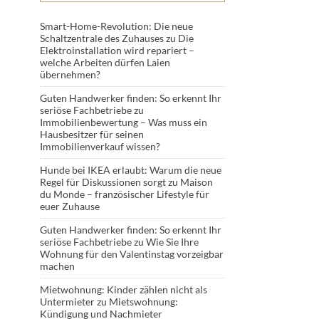
Smart-Home-Revolution: Die neue
Schaltzentrale des Zuhauses
zu
Die
Elektroinstallation wird repariert –
welche Arbeiten dürfen Laien
übernehmen?
Guten Handwerker finden: So erkennt Ihr
seriöse Fachbetriebe
zu
Immobilienbewertung – Was muss ein
Hausbesitzer für seinen
Immobilienverkauf wissen?
Hunde bei IKEA erlaubt: Warum die neue
Regel für Diskussionen sorgt
zu
Maison
du Monde – französischer Lifestyle für
euer Zuhause
Guten Handwerker finden: So erkennt Ihr
seriöse Fachbetriebe
zu
Wie Sie Ihre
Wohnung für den Valentinstag vorzeigbar
machen
Mietwohnung: Kinder zählen nicht als
Untermieter
zu
Mietswohnung:
Kündigung und Nachmieter