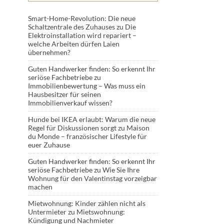
Smart-Home-Revolution: Die neue
Schaltzentrale des Zuhauses
zu
Die
Elektroinstallation wird repariert –
welche Arbeiten dürfen Laien
übernehmen?
Guten Handwerker finden: So erkennt Ihr
seriöse Fachbetriebe
zu
Immobilienbewertung – Was muss ein
Hausbesitzer für seinen
Immobilienverkauf wissen?
Hunde bei IKEA erlaubt: Warum die neue
Regel für Diskussionen sorgt
zu
Maison
du Monde – französischer Lifestyle für
euer Zuhause
Guten Handwerker finden: So erkennt Ihr
seriöse Fachbetriebe
zu
Wie Sie Ihre
Wohnung für den Valentinstag vorzeigbar
machen
Mietwohnung: Kinder zählen nicht als
Untermieter
zu
Mietswohnung:
Kündigung und Nachmieter