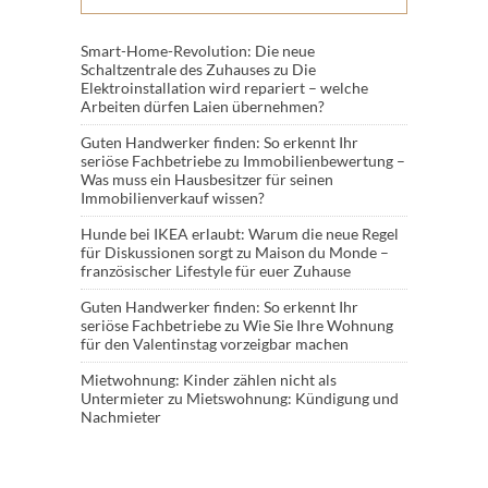
Smart-Home-Revolution: Die neue
Schaltzentrale des Zuhauses
zu
Die
Elektroinstallation wird repariert – welche
Arbeiten dürfen Laien übernehmen?
Guten Handwerker finden: So erkennt Ihr
seriöse Fachbetriebe
zu
Immobilienbewertung –
Was muss ein Hausbesitzer für seinen
Immobilienverkauf wissen?
Hunde bei IKEA erlaubt: Warum die neue Regel
für Diskussionen sorgt
zu
Maison du Monde –
französischer Lifestyle für euer Zuhause
Guten Handwerker finden: So erkennt Ihr
seriöse Fachbetriebe
zu
Wie Sie Ihre Wohnung
für den Valentinstag vorzeigbar machen
Mietwohnung: Kinder zählen nicht als
Untermieter
zu
Mietswohnung: Kündigung und
Nachmieter