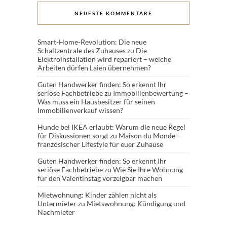
NEUESTE KOMMENTARE
Smart-Home-Revolution: Die neue
Schaltzentrale des Zuhauses
zu
Die
Elektroinstallation wird repariert – welche
Arbeiten dürfen Laien übernehmen?
Guten Handwerker finden: So erkennt Ihr
seriöse Fachbetriebe
zu
Immobilienbewertung –
Was muss ein Hausbesitzer für seinen
Immobilienverkauf wissen?
Hunde bei IKEA erlaubt: Warum die neue Regel
für Diskussionen sorgt
zu
Maison du Monde –
französischer Lifestyle für euer Zuhause
Guten Handwerker finden: So erkennt Ihr
seriöse Fachbetriebe
zu
Wie Sie Ihre Wohnung
für den Valentinstag vorzeigbar machen
Mietwohnung: Kinder zählen nicht als
Untermieter
zu
Mietswohnung: Kündigung und
Nachmieter