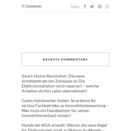
0 Comments
Teilen
NEUESTE KOMMENTARE
Smart-Home-Revolution: Die neue
Schaltzentrale des Zuhauses
zu
Die
Elektroinstallation wird repariert – welche
Arbeiten dürfen Laien übernehmen?
Guten Handwerker finden: So erkennt Ihr
seriöse Fachbetriebe
zu
Immobilienbewertung –
Was muss ein Hausbesitzer für seinen
Immobilienverkauf wissen?
Hunde bei IKEA erlaubt: Warum die neue Regel
für Diskussionen sorgt
zu
Maison du Monde –